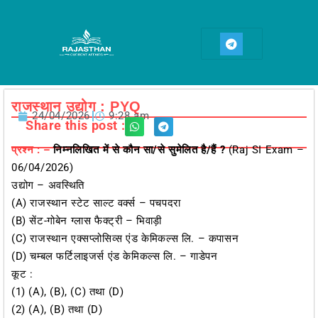
Skip
to
T
content
e
l
e
g
r
a
राजस्थान उद्योग : PYQ
m
24/04/2026
9:28 am
Share this post :
प्रश्न : –
निम्नलिखित में से कौन सा/से सुमेलित है/हैं ?
(Raj SI Exam –
06/04/2026)
उद्योग – अवस्थिति
(A) राजस्थान स्टेट साल्ट वर्क्स – पचपदरा
(B) सेंट-गोबेन ग्लास फैक्ट्री – भिवाड़ी
(C) राजस्थान एक्सप्लोसिव्स एंड केमिकल्स लि. – कपासन
(D) चम्बल फर्टिलाइजर्स एंड केमिकल्स लि. – गाडेपन
कूट :
(1) (A), (B), (C) तथा (D)
(2) (A), (B) तथा (D)