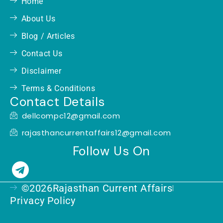
Home
About Us
Blog / Articles
Contact Us
Disclaimer
Terms & Conditions
Contact Details
dellcompc12@gmail.com
rajasthancurrentaffairs12@gmail.com
Follow Us On
T
e
©2026Rajasthan Current Affairs
l
Privacy Policy
e