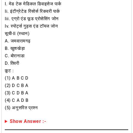
I. मेड टेक मेडिकल डिवाइसेज पार्क
Ii. इंटीग्रेटेड रिसोर्स रिकवरी पार्क
Iii. एग्रो एंड फूड प्रोसेसिंग जोन
Iv. स्पोर्ट्स गुड्स एंड टॉयज जोन
सूची-II (स्थान)
A. जमवारामगढ़
B. खुशखेड़ा
C. बोरानाडा
D. तिवरी
कूट :
(1) A B C D
(2) D C B A
(3) C D B A
(4) C A D B
(5) अनुत्तरित प्रश्न
Show Answer :-