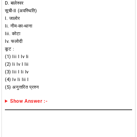
D. बालेश्वर
सूची-II (अवस्थिति)
I. जालोर
Ii. नीम-का-थाना
Iii. कोटा
Iv. फलोदी
कूट :
(1) Iii I Iv Ii
(2) Ii Iv I Iii
(3) Iii I Ii Iv
(4) Iv Ii Iii I
(5) अनुत्तरित प्रश्न
Show Answer :-