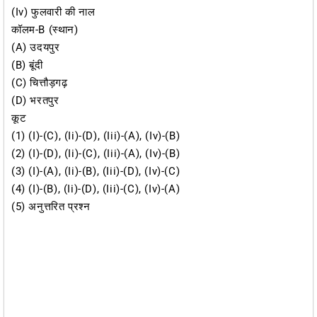
(iv) फुलवारी की नाल
कॉलम-B (स्थान)
(A) उदयपुर
(B) बूंदी
(C) चित्तौड़गढ़
(D) भरतपुर
कूट
(1) (i)-(C), (ii)-(D), (iii)-(A), (iv)-(B)
(2) (i)-(D), (ii)-(C), (iii)-(A), (iv)-(B)
(3) (i)-(A), (ii)-(B), (iii)-(D), (iv)-(C)
(4) (i)-(B), (ii)-(D), (iii)-(C), (iv)-(A)
(5) अनुत्तरित प्रश्न