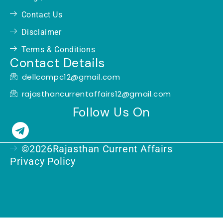
Contact Us
Disclaimer
Terms & Conditions
Contact Details
dellcompc12@gmail.com
rajasthancurrentaffairs12@gmail.com
Follow Us On
T
e
©2026Rajasthan Current Affairs
l
Privacy Policy
e
g
r