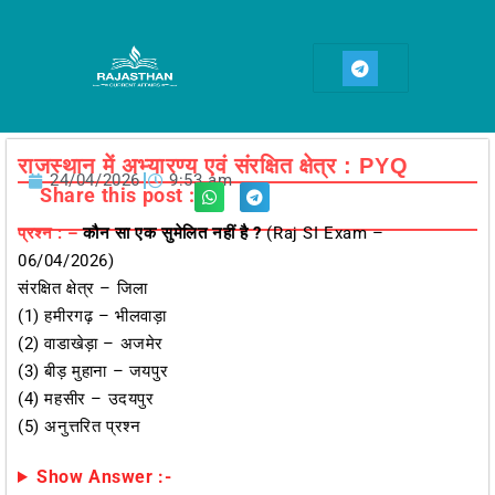
Skip
to
T
content
e
l
e
g
r
a
राजस्थान में अभ्यारण्य एवं संरक्षित क्षेत्र : PYQ
m
24/04/2026
9:53 am
Share this post :
प्रश्न : –
कौन सा एक सुमेलित नहीं है ?
(Raj SI Exam –
06/04/2026)
संरक्षित क्षेत्र – जिला
(1) हमीरगढ़ – भीलवाड़ा
(2) वाडाखेड़ा – अजमेर
(3) बीड़ मुहाना – जयपुर
(4) महसीर – उदयपुर
(5) अनुत्तरित प्रश्न
Show Answer :-