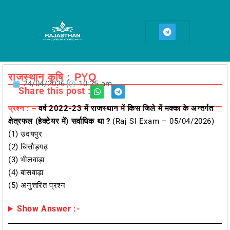
Skip
to
T
content
e
l
e
g
r
a
राजस्थान कृषि : PYQ
m
24/04/2026
10:25 am
Share this post :
प्रश्न : –
वर्ष 2022-23 में राजस्थान में किस जिले में मक्का के अन्तर्गत
क्षेत्रफल (हेक्टेयर में) सर्वाधिक था ?
(Raj SI Exam – 05/04/2026)
(1) उदयपुर
(2) चित्तौड़गढ़
(3) भीलवाड़ा
(4) बांसवाड़ा
(5) अनुत्तरित प्रश्न
Show Answer :-