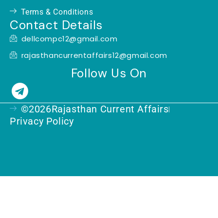
Terms & Conditions
Contact Details
dellcompc12@gmail.com
rajasthancurrentaffairs12@gmail.com
Follow Us On
T
e
©2026Rajasthan Current Affairs
l
Privacy Policy
e
g
r
a
m