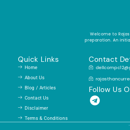
Welcome to Rajast
preparation. An init
Quick Links
Contact Det
dellcompc12@
Home
About Us
rajasthancurr
Follow Us 
Blog / Articles
T
Contact Us
e
Disclaimer
l
Terms & Conditions
e