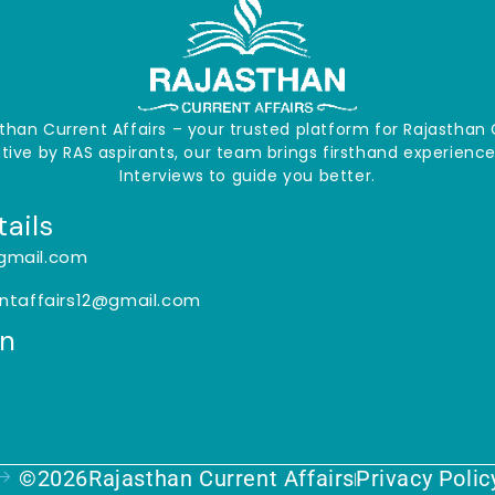
han Current Affairs – your trusted platform for Rajasth
iative by RAS aspirants, our team brings firsthand experien
Interviews to guide you better.
ails
gmail.com
entaffairs12@gmail.com
On
©2026Rajasthan Current Affairs
Privacy Polic