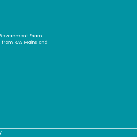
an Government Exam
ce from RAS Mains and
y