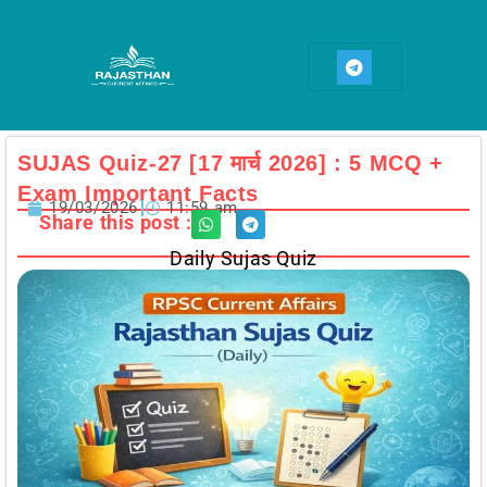
Skip
to
T
content
e
l
e
g
r
a
SUJAS Quiz-27 [17 मार्च 2026] : 5 MCQ +
m
Exam Important Facts
19/03/2026
11:59 am
Share this post :
Daily Sujas Quiz