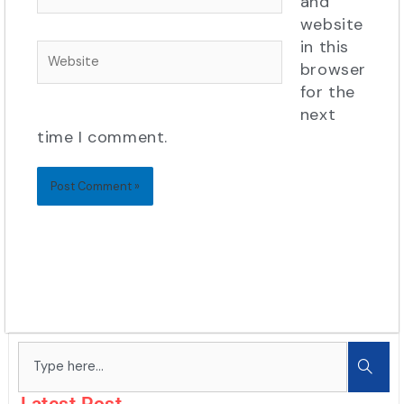
and
website
in this
Website
browser
for the
next
time I comment.
Search
Latest Post