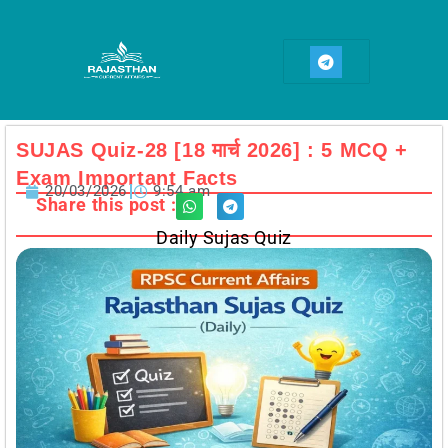
Skip
to
T
content
e
l
e
g
r
a
SUJAS Quiz-28 [18 मार्च 2026] : 5 MCQ +
m
Exam Important Facts
20/03/2026
9:54 am
Share this post :
Daily Sujas Quiz