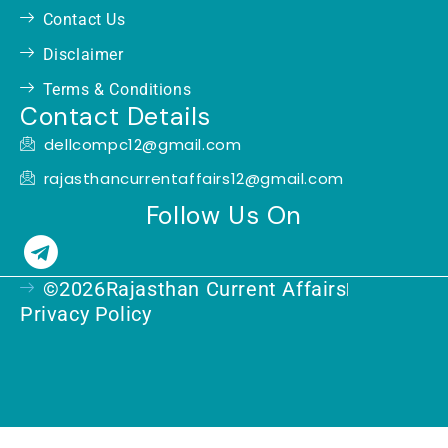
Contact Us
Disclaimer
Terms & Conditions
Contact Details
dellcompc12@gmail.com
rajasthancurrentaffairs12@gmail.com
Follow Us On
T
e
©2026Rajasthan Current Affairs
l
Privacy Policy
e
g
r