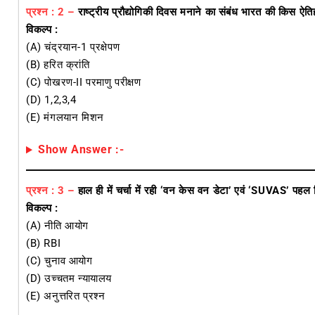
प्रश्न : 2 –
राष्ट्रीय प्रौद्योगिकी दिवस मनाने का संबंध भारत की किस ऐति
विकल्प :
(A) चंद्रयान-1 प्रक्षेपण
(B) हरित क्रांति
(C) पोखरण-II परमाणु परीक्षण
(D) 1,2,3,4
(E) मंगलयान मिशन
Show Answer :-
प्रश्न : 3 –
हाल ही में चर्चा में रही ‘वन केस वन डेटा’ एवं ‘SUVAS’ पहल क
विकल्प :
(A) नीति आयोग
(B) RBI
(C) चुनाव आयोग
(D) उच्चतम न्यायालय
(E) अनुत्तरित प्रश्न