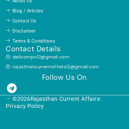
About Us
Blog / Articles
Contact Us
Disclaimer
Terms & Conditions
Contact Details
dellcompc12@gmail.com
rajasthancurrentaffairs12@gmail.com
Follow Us On
T
e
©2026Rajasthan Current Affairs
l
Privacy Policy
e
g