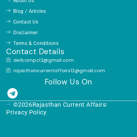
About Us
Blog / Articles
Contact Us
Disclaimer
Terms & Conditions
Contact Details
dellcompc12@gmail.com
rajasthancurrentaffairs12@gmail.com
Follow Us On
T
e
©2026Rajasthan Current Affairs
l
Privacy Policy
e
g