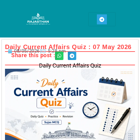
Skip
to
T
content
e
l
e
g
r
a
Daily Current Affairs Quiz : 07 May 2026
m
08/05/2026
5:28 pm
Share this post :
Daily Current Affairs Quiz