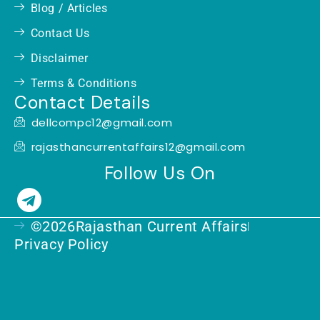
Blog / Articles
Contact Us
Disclaimer
Terms & Conditions
Contact Details
dellcompc12@gmail.com
rajasthancurrentaffairs12@gmail.com
Follow Us On
T
e
©2026Rajasthan Current Affairs
l
Privacy Policy
e
g