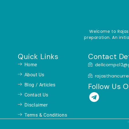
Welcome to Rajast
preparation. An init
Quick Links
Contact Det
dellcompc12@
Home
About Us
rajasthancurr
Follow Us 
Blog / Articles
T
Contact Us
e
Disclaimer
l
Terms & Conditions
e