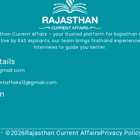
han Current Affairs – your trusted platform for Rajasth
iative by RAS aspirants, our team brings firsthand experien
Interviews to guide you better.
ails
gmail.com
entaffairs12@gmail.com
On
©2026Rajasthan Current Affairs
Privacy Polic