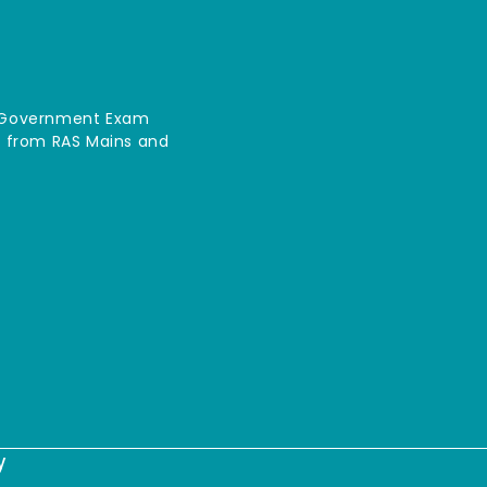
an Government Exam
ce from RAS Mains and
y