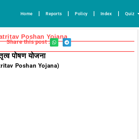
Home
Reports
Policy
Index
Quiz
i matritav Poshan Yojana
Share this post :
ातृत्व पोषण योजना
tritav Poshan Yojana)