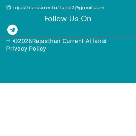
rajasthancurrentaffairs12@gmail.com
Follow Us On
T
e
©2026Rajasthan Current Affairs
l
Privacy Policy
e
g
r
a
m