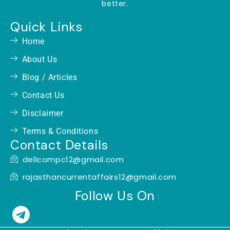
better.
Quick Links
Home
About Us
Blog / Articles
Contact Us
Disclaimer
Terms & Conditions
Contact Details
dellcompc12@gmail.com
rajasthancurrentaffairs12@gmail.com
Follow Us On
T
e