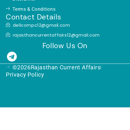
Terms & Conditions
Contact Details
dellcompc12@gmail.com
rajasthancurrentaffairs12@gmail.com
Follow Us On
T
e
©2026Rajasthan Current Affairs
l
Privacy Policy
e
g
r
a
m