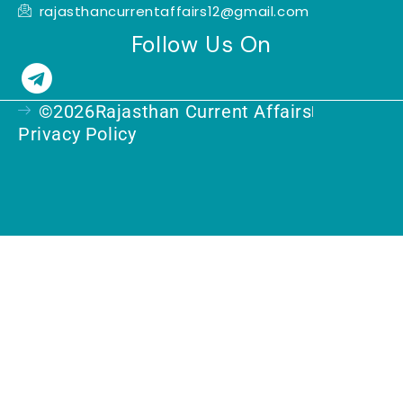
rajasthancurrentaffairs12@gmail.com
Follow Us On
T
e
©2026Rajasthan Current Affairs
l
Privacy Policy
e
g
r
a
m