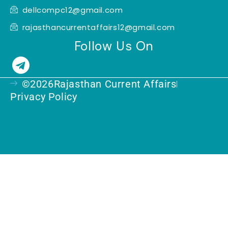
dellcompc12@gmail.com
rajasthancurrentaffairs12@gmail.com
Follow Us On
T
e
©2026Rajasthan Current Affairs
l
Privacy Policy
e
g
r
a
m