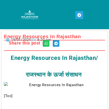
Skip
to
T
content
e
l
e
g
r
a
Energy Resources In Rajasthan
m
19/01/2024
8:20 pm
Share this post :
Energy Resources In Rajasthan/
राजस्थान के ऊर्जा संसाधन
[toc]