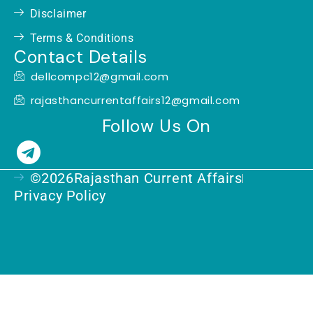
Disclaimer
Terms & Conditions
Contact Details
dellcompc12@gmail.com
rajasthancurrentaffairs12@gmail.com
Follow Us On
T
e
©2026Rajasthan Current Affairs
l
Privacy Policy
e
g
r
a